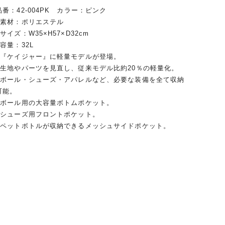
品番：42-004PK カラー：ピンク
●素材：ポリエステル
●サイズ：W35×H57×D32cm
●容量：32L
●『ケイジャー』に軽量モデルが登場。
●生地やパーツを見直し、従来モデル比約20％の軽量化。
●ボール・シューズ・アパレルなど、必要な装備を全て収納
可能。
●ボール用の大容量ボトムポケット。
●シューズ用フロントポケット。
●ペットボトルが収納できるメッシュサイドポケット。