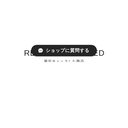
ショップに質問する
RECENTLY VIEWED
最近チェックした商品