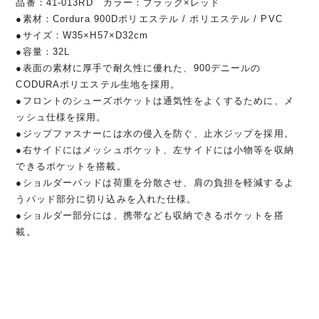
品番：41-013RD カラー：ブラック×レッド
●素材：Cordura 900Dポリエステル / ポリエステル / PVC
●サイズ：W35×H57×D32cm
●容量：32L
●表面の素材に厚手で耐久性に優れた、900デニールの
CODURAポリエステル生地を採用。
●フロントのシューズポケットは通気性をよくするために、メ
ッシュ仕様を採用。
●ジップファスナーには水の侵入を防ぐ、止水ジップを採用。
●右サイドにはメッシュポケット、左サイドには小物等を収納
できるポケットを搭載。
●ショルダーパッドは荷重を分散させ、肩の負担を軽減するよ
うパッド部分に切り込みを入れた仕様。
●ショルダー部分には、携帯なども収納できるポケットを搭
載。