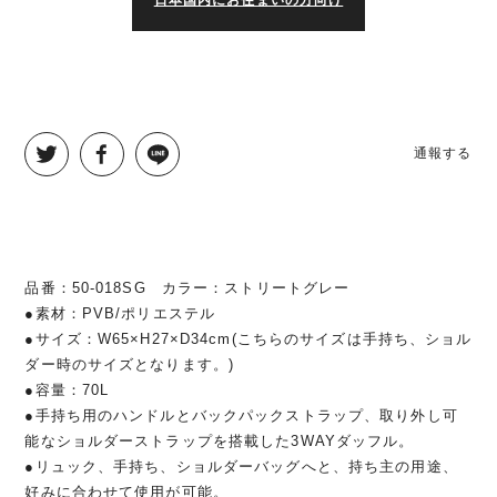
日本国内にお住まいの方向け
通報する
品番：50-018SG カラー：ストリートグレー
●素材：PVB/ポリエステル
●サイズ：W65×H27×D34cm(こちらのサイズは手持ち、ショル
ダー時のサイズとなります。)
●容量：70L
●手持ち用のハンドルとバックパックストラップ、取り外し可
能なショルダーストラップを搭載した3WAYダッフル。
●リュック、手持ち、ショルダーバッグへと、持ち主の用途、
好みに合わせて使用が可能。